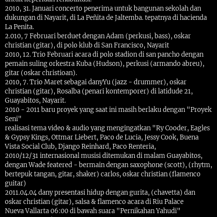
2010, 31. Januari concerto penerima untuk bangunan sekolah dan
dukungan di Nayarit, di La Peñita de Jaltemba. tepatnya di hacienda
La Penita.
2.010, 7 Februari berduet dengan Adam (perkusi, bass), oskar
christian (gitar), di polo klub di San Francisco, Nayarit
2010, 12. Trio Februari acara di polo stadion di san pancho dengan
pemain suling orkestra Kuba (Hudson), perkusi (armando abreu),
gitar (oskar christioan).
2010, 7. Trio Maret sebagai danyYu (jazz - drummer), oskar
christian (gitar), Rosalba (penari kontemporer) di latidude 21,
Guayabitos, Nayarit.
2010 - 2011 baru proyek yang saat ini masih berlaku dengan "Proyek
Seni"
realisasi tema video & audio yang mengingatkan "Ry Cooder, Eagles
& Gypsy Kings, Ottmar Liebert, Paco de Lucia, Jessy Cook, Buena
Vista Social Club, Django Reinhard, Paco Renteria,
2010/12/31 internasional musisi ditemukan di malam Guayabitos,
dengan Wade featered - bermain dengan saxophone (scott), (rhytm,
bertepuk tangan, gitar, shaker) carlos, oskar christian (flamenco
guitar)
2011.04.04 dany presentasi hidup dengan gurita, (chavetta) dan
oskar christian (gitar), salsa & flamenco acara di Riu Palace
Nueva Vallarta 06:00 di bawah suara "Pernikahan Yahudi"