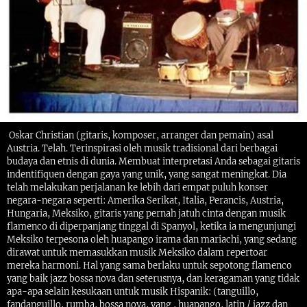
Oskar Christian (gitaris, komposer, arranger dan pemain) asal
Austria. Telah. Terinspirasi oleh musik tradisional dari berbagai
budaya dan etnis di dunia. Membuat interpretasi Anda sebagai gitaris
indentifiquen dengan gaya yang unik, yang sangat meningkat. Dia
telah melakukan perjalanan ke lebih dari empat puluh konser
negara-negara seperti: Amerika Serikat, Italia, Perancis, Austria,
Hungaria, Meksiko, gitaris yang pernah jatuh cinta dengan musik
flamenco di diperpanjang tinggal di Spanyol, ketika ia mengunjungi
Meksiko terpesona oleh huapango irama dan mariachi, yang sedang
dirawat untuk memasukkan musik Meksiko dalam repertoar
mereka harmoni. Hal yang sama berlaku untuk sepotong flamenco
yang baik jazz bossa nova dan seterusnya, dan keragaman yang tidak
apa-apa selain kesukaan untuk musik Hispanik: (tanguillo,
fandanguillo, rumba, bossa nova, yang , huapango, latin / jazz dan