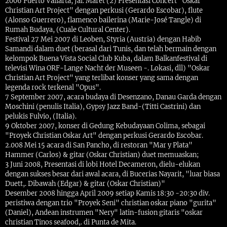
2006 Puerto Vallarta, Jal. Maret (2) Presentasi Concert "Oskar
Christian Art Project" dengan perkusi (Gerardo Escobar), flute
(Alonso Guerrero), flamenco bailerina (Marie-José Tangle) di
Rumah Budaya, (Cuale Cultural Center).
Festival 27 Mei 2007 di Leoben, Styria (Austria) dengan Habib
Samandi dalam duet (berasal dari Tunis, dan telah bermain dengan
kelompok Buena Vista Social Club Kuba, dalam Balkanfestival di
televisi Wina ORF-Lange Nacht der Museen -. Lokasi, dll) "Oskar
Christian Art Project" yang terlibat konser yang sama dengan
legenda rock terkenal "Opus".
7 September 2007, acara budaya di Desenzano, Danau Garda dengan
Moschini (penulis Italia), Gypsy Jazz Band-(Titti Castrini) dan
pelukis Fulvio, (Italia).
9 Oktober 2007, konser di Gedung Kebudayaan Colima, sebagai
"Proyek Christian Oskar Art" dengan perkusi Gerardo Escobar.
2.008 Mei 15 acara di San Pancho, di restoran "Mar y Plata"
Hammer (Carlos) & gitar (Oskar Christian) duet memuaskan;
3 Juni 2008, Presentasi di lobi Hotel Decameron, dielu-elukan
dengan sukses besar dari awal acara, di Bucerias Nayarit, "luar biasa
Duett,. Dibawah (Edgar) & gitar (Oskar Christian)"
Desember 2008 hingga April 2009 setiap Kamis 18:30 -20:30 div.
peristiwa dengan trio "Proyek Seni" christian oskar piano "gurita"
(Daniel), Andean instrumen "Nery" latin-fusion gitaris "oskar
christian Tinos seafood,. di Punta de Mita.