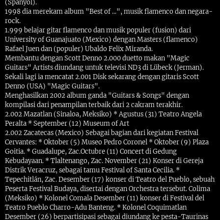
(Spanyol).
1998 dia merekam album "Best of ...", musik flamenco dan negara-
rock.
1.999 belajar gitar flamenco dan musik populer (fusion) dari
University of Guanajuato (Mexico) dengan Masters (flamenco)
Rafael Juen dan (populer) Ubaldo Felix Miranda.
Membantu dengan Scott Denno 2.000 duetto makan "Magic
Guitars" Artists diundang untuk televisi ND3 di Lübeck (Jerman).
Sekali lagi ia mencatat 2.001 Disk sekarang dengan gitaris Scott
Denno (USA) "Magic Guitars".
Menghasilkan 2002 album ganda "Guitars & Songs" dengan
kompilasi dari penampilan terbaik dari 2 cakram terakhir.
2.002 Mazatlan (Sinaloa, Meksiko) * Agustus (31) Teatro Angela
Peralta * September (12) Museum of Art
2.002 Zacatecas (Mexico) Sebagai bagian dari kegiatan Festival
Cervantes: * Oktober (5) Museo Pedro Coronel * Oktober (9) Plaza
Goitia. * Guadalupe, Zac.Octubre (11) Concert di Gedung
Kebudayaan. * Tlaltenango, Zac. November (21) Konser di Gereja
Distrik Veracruz, sebagai tamu Festival of Santa Cecilia. *
Tepechitlán, Zac. Desember (17) konser di Teatro del Pueblo, sebuah
Peserta Festival Budaya, disertai dengan Orchestra tersebut. Colima
(Meksiko) * Kolonel Comala Desember (11) konser di Festival del
Teatro Pueblo Charro-Adu Banteng. * Kolonel Coquimatlan
Desember (26) berpartisipasi sebagai diundang ke pesta-Taurinas