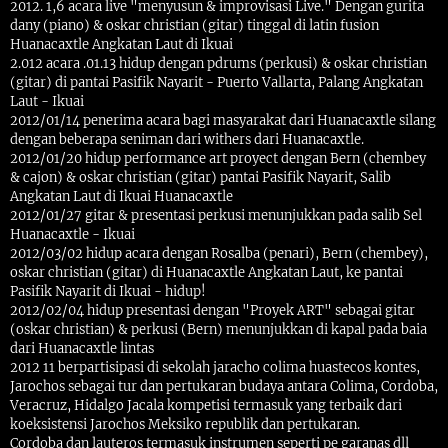
2012. 1,6 acara live "menyusun & improvisasi Live." Dengan gurita
dany (piano) & oskar christian (gitar) tinggal di latin fusion
Huanacaxtle Angkatan Laut di Ikuai
2.012 acara .01.13 hidup dengan pdrums (perkusi) & oskar christian
(gitar) di pantai Pasifik Nayarit - Puerto Vallarta, Palang Angkatan
Laut - Ikuai
2012/01/14 penerima acara bagi masyarakat dari Huanacaxtle silang
dengan beberapa seniman dari withers dari Huanacaxtle.
2012/01/20 hidup performance art proyect dengan Bern (chembey
& cajon) & oskar christian (gitar) pantai Pasifik Nayarit, Salib
Angkatan Laut di Ikuai Huanacaxtle
2012/01/27 gitar & presentasi perkusi menunjukkan pada salib Sel
Huanacaxtle - Ikuai
2012/03/02 hidup acara dengan Rosalba (penari), Bern (chembey),
oskar christian (gitar) di Huanacaxtle Angkatan Laut, ke pantai
Pasifik Nayarit di Ikuai - hidup!
2012/02/04 hidup presentasi dengan "Proyek ART" sebagai gitar
(oskar christian) & perkusi (Bern) menunjukkan di kapal pada baia
dari Huanacaxtle lintas
2012 11 berpartisipasi di sekolah jaracho colima huastecos kontes,
Jarochos sebagai tur dan pertukaran budaya antara Colima, Cordoba,
Veracruz, Hidalgo Jacala kompetisi termasuk yang terbaik dari
koeksistensi Jarochos Meksiko republik dan pertukaran.
Cordoba dan lauteros termasuk instrumen seperti pe garanas dll