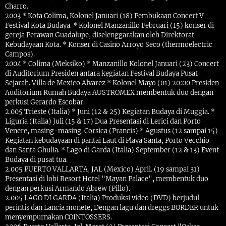
Charro.
2003 * Kota Colima, Kolonel Januari (18) Pembukaan Concert V
Festival Kota Budaya. * Kolonel Manzanillo Februari (15) konser di
gereja Perawan Guadalupe, diselenggarakan oleh Direktorat
Kebudayaan Kota. * Konser di Casino Arroyo Seco (thermoelectric
Campos).
2004 * Colima (Meksiko) * Manzanillo Kolonel Januari (23) Concert
di Auditorium Presiden antara kegiatan Festival Budaya Pusat
Sejarah. Villa de Mexico Alvarez * Kolonel Mayo (01) 20:00 Presiden
Auditorium Rumah Budaya AUSTROMEX membentuk duo dengan
perkusi Gerardo Escobar.
2.005 Trieste (Italia) * Juni (12 & 25) Kegiatan Budaya di Muggia. *
Liguria (Italia) Juli (15 & 17) Dua Presentasi di Lerici dan Porto
Venere, masing-masing. Corsica (Prancis) * Agustus (12 sampai 15)
Kegiatan kebudayaan di pantai Laut di Playa Santa, Porto Vecchio
dan Santa Ghulia. * Lago di Garda (Italia) September (12 & 13) Event
Budaya di pusat tua.
2.005 PUERTO VALLARTA, JAL (Mexico) April. (19 sampai 31)
Presentasi di lobi Resort Hotel "Mayan Palace", membentuk duo
dengan perkusi Armando Abrew (Pillo).
2.005 LAGO DI GARDA (Italia) Produksi video (DVD) berjudul
perintis dan Lancia monete, Dengan lagu dan dreggs BORDER untuk
menyempurnakan COINTOSSERS.