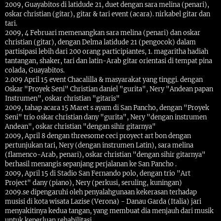
2009, Guayabitos di latidude 21, duet dengan sara melina (penari),
oskar christian (gitar), gitar & tari event (acara). nirkabel gitar dan
tari.
2009, 4 Februari memenangkan sara melina (penari) dan oskar
christian (gitar), dengan Delma latidude 21 (pengocok) dalam
partisipasi lebih dari 200 orang participiantes, 1. magaritha hadiah
tantangan, shaker, tari dan latin-Arab gitar orientasi di tempat pina
colada, Guayabitos.
2.009 April 15 event Chacalilla & masyarakat yang tinggi. dengan
Oskar "Proyek Seni" Christian daniel "gurita", Nery "Andean papan
Instrumen", oskar christian "gitaris"
2009, tahap acara 15 Maret s ayam di San Pancho, dengan "Proyek
Seni" trio oskar christian dany "gurita", Nery "dengan instrumen
Andean", oskar christian "dengan sihir gitarnya"
2009, April 8 dengan threesome ceci proyect art bon dengan
pertunjukan tari, Nery (dengan instrumen Latin), sara melina
(flamenco-Arab, penari), oskar christian "dengan sihir gitarnya"
berhasil menangis sepanjang perjalanan ke San Pancho .
2009, April 15 di Stadio San Fernando polo, dengan trio "Art
Project" dany (piano), Nery (perkusi, seruling, kuningan)
2009.se dipengaruhi oleh penyalahgunaan kekerasan terhadap
musisi di kota wisata Lazise (Verona) - Danau Garda (Italia) jari
menyakitinya kedua tangan, yang membuat dia menjauh dari musik
untuk keperluan rehabilitasi.