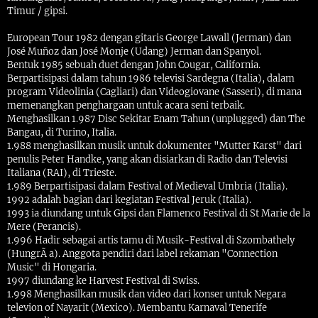
Timur / gipsi.
European Tour 1982 dengan gitaris George Lawall (Jerman) dan
José Muñoz dan José Monje (Udang) Jerman dan Spanyol.
Bentuk 1985 sebuah duet dengan John Cougar, California.
Berpartisipasi dalam tahun 1986 televisi Sardegna (Italia), dalam
program Videolinia (Cagliari) dan Videogiovane (Sasseri), di mana
memenangkan penghargaan untuk acara seni terbaik.
Menghasilkan 1.987 Disc Sekitar Enam Tahun (unplugged) dan The
Bangau, di Turino, Italia.
1.988 menghasilkan musik untuk dokumenter "Mutter Karst" dari
penulis Peter Handke, yang akan disiarkan di Radio dan Televisi
Italiana (RAI), di Trieste.
1.989 Berpartisipasi dalam Festival of Medieval Umbria (Italia).
1992 adalah bagian dari kegiatan Festival Jeruk (Italia).
1993 ia diundang untuk Gipsi dan Flamenco Festival di St Marie de la
Mere (Perancis).
1.996 Hadir sebagai artis tamu di Musik-Festival di Szombathely
(HungrÃ a). Anggota pendiri dari label rekaman "Connection
Music" di Hongaria.
1997 diundang ke Harvest Festival di Swiss.
1.998 Menghasilkan musik dan video dari konser untuk Negara
televion of Nayarit (Mexico). Membantu Karnaval Tenerife