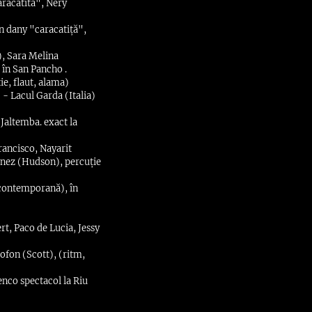
aracatita", Nery
n dany "caracatiță",
), Sara Melina
 în San Pancho .
ie, flaut, alama)
 - Lacul Garda (Italia)
 Jaltemba. exact la
rancisco, Nayarit
banez (Hudson), percuție
e contemporană), în
t, Paco de Lucia, Jessy
ofon (Scott), (ritm,
enco spectacol la Riu