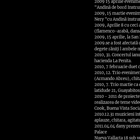
2009 15 aprilie evenime
"Andină de bord Instru
2009, 15 martie evenime
Nery "cu Andină instru
2009, Aprilie 8 cu ceci
(flamenco-arabă, dansat
2009, 15 aprilie, la San
2009.se a fost afectată
degete răniți l ambele m
2010, 31. Concertul ianu
hacienda La Penita.
2010, 7 februarie duet 
2010, 12. Trio evenimen
(Armando Abreu), chita
2010, 7. Trio martie ca
latidude 21, Guayabitos
2010 - 2011 de proiecte 
realizarea de teme vide
Cook, Buena Vista Socia
2010.12.31 muzicieni in
aplauze, chitara, agita
2011.04.04 dany prezenta
Palace
Nueva Vallarta 18 sub 