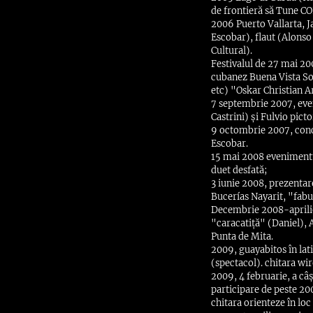
de frontieră să Tune 
2006 Puerto Vallarta, J
Escobar), flaut (Alonso
Cultural).
Festivalul de 27 mai 200
cubanez Buena Vista Soc
etc) "Oskar Christian A
7 septembrie 2007, even
Castrini) și Fulvio pictor
9 octombrie 2007, conce
Escobar.
15 mai 2008 evenimentu
duet desfată;
3 iunie 2008, prezentar
Bucerías Nayarit, "fabu
Decembrie 2008-aprilie 
"caracatiță" (Daniel), 
Punta de Mita.
2009, guayabitos în lat
(spectacol). chitara wir
2009, 4 februarie, a câș
participare de peste 20
chitara orienteze în loc