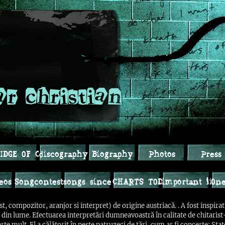
ar christian
IDGE OF CULTURES, CAMERON TO MARIACHI SOUNDS
discography
Biography
Photos
Press
eos
Songcontest
songs since 2013
CHARTS TODAY
important link
One
st, compozitor, aranjor si interpret) de origine austriacă. . A fost inspira
nii din lume. Efectuarea interpretări dumneavoastră în calitate de chitaris
arte mult. El a călătorit în peste patruzeci de țări, cum ar fi concerte: Sta