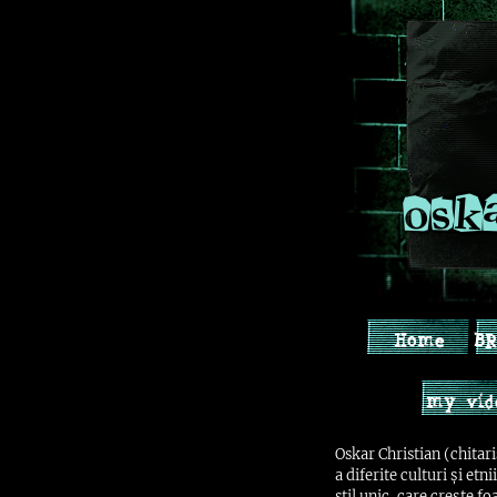
osk
Home
BR
my vid
Oskar Christian (chitari
a diferite culturi și et
stil unic, care crește fo