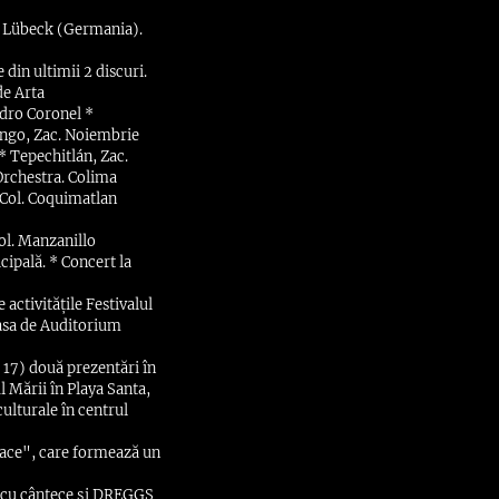
în Lübeck (Germania).
in ultimii 2 discuri.
de Arta
edro Coronel *
ango, Zac. Noiembrie
 * Tepechitlán, Zac.
 Orchestra. Colima
 Col. Coquimatlan
Col. Manzanillo
cipală. * Concert la
activitățile Festivalul
Casa de Auditorium
& 17) două prezentări în
l Mării în Playa Santa,
ulturale în centrul
alace", care formează un
; cu cântece și DREGGS