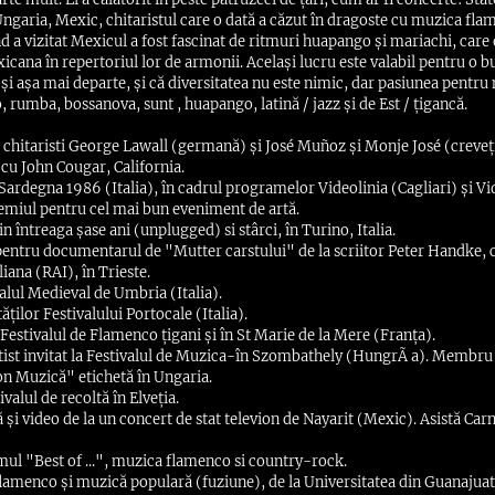
 Ungaria, Mexic, chitaristul care o dată a căzut în dragoste cu muzica fl
d a vizitat Mexicul a fost fascinat de ritmuri huapango și mariachi, care 
cana în repertoriul lor de armonii. Același lucru este valabil pentru o 
 și așa mai departe, și că diversitatea nu este nimic, dar pasiunea pentru
, rumba, bossanova, sunt , huapango, latină / jazz și de Est / țigancă.
chitaristi George Lawall (germană) și José Muñoz și Monje José (creveți
cu John Cougar, California.
 Sardegna 1986 (Italia), în cadrul programelor Videolinia (Cagliari) și V
remiul pentru cel mai bun eveniment de artă.
 întreaga șase ani (unplugged) si stârci, în Turino, Italia.
ntru documentarul de "Mutter carstului" de la scriitor Peter Handke, ca
liana (RAI), în Trieste.
valul Medieval de Umbria (Italia).
ăților Festivalului Portocale (Italia).
la Festivalul de Flamenco țigani și în St Marie de la Mere (Franța).
tist invitat la Festivalul de Muzica-în Szombathely (HungrÃ a). Membru
on Muzică" etichetă în Ungaria.
ivalul de recoltă în Elveția.
 video de la un concert de stat televion de Nayarit (Mexic). Asistă Carn
mul "Best of ...", muzica flamenco si country-rock.
flamenco și muzică populară (fuziune), de la Universitatea din Guanajua