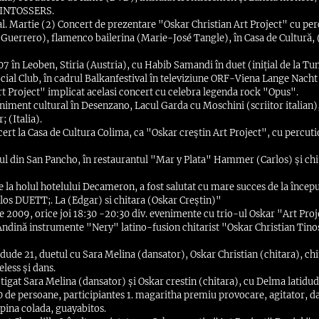
COINTOSSERS.
al. Martie (2) Concert de prezentare "Oskar Christian Art Project" cu pe
 Guerrero), flamenco bailerina (Marie-José Tangle), în Casa de Cultură, 
7 în Leoben, Stiria (Austria), cu Habib Samandi în duet (inițial de la Tuni
ial Club, în ​​cadrul Balkanfestival în televiziune ORF-Viena Lange Nacht
rt Project" implicat acelasi concert cu celebra legenda rock "Opus".
iment cultural în Desenzano, Lacul Garda cu Moschini (scriitor italian),
; (Italia).
rt la Casa de Cultura Colima, ca "Oskar creștin Art Project", cu percut
l din San Pancho, în restaurantul "Mar y Plata" Hammer (Carlos) și chi
e la holul hotelului Decameron, a fost salutat cu mare succes de la încep
los DUETT;. La (Edgar) si chitara (Oskar Creștin)"
2009, orice joi 18:30 -20:30 div. evenimente cu trio-ul Oskar "Art Proj
Andină instrumente "Nery" latino-fusion chitarist "Oskar Christian Tinos
idude 21, duetul cu Sara Melina (dansator), Oskar Christian (chitara), ch
eless și dans.
tigat Sara Melina (dansator) și Oskar crestin (chitara), cu Delma latidud
0 de persoane, participiantes 1. magaritha premiu provocare, agitator, da
 pina colada, guayabitos.