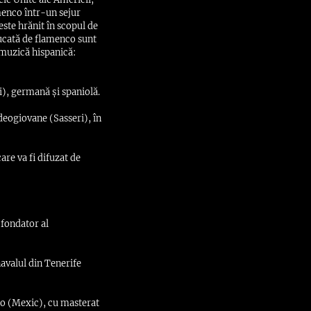
amenco într-un sejur
este hrănit în scopul de
bucată de flamenco sunt
 muzică hispanică:
), germană și spaniolă.
ideogiovane (Sasseri), în
re va fi difuzat de
 fondator al
avalul din Tenerife
to (Mexic), cu masterat