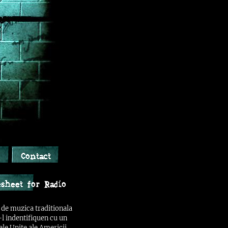
Contact
s
sheet for Radio
t de muzica traditionala
t-l indentifiquen cu un
tele Unite ale Americii,