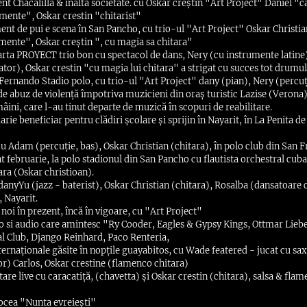
nt Chacalilla & înalta societate. cu Oskar creștin "Art Project" Daniel "c
mente", Oskar crestin "chitarist"
nt de pui e scena în San Pancho, cu trio-ul "Art Project" Oskar Christia
mente", Oskar creștin ", cu magia sa chitara"
 arta PROYECT trio bon cu spectacol de dans, Nery (cu instrumente latine
or), Oskar crestin "cu magia lui chitara" a strigat cu succes tot drumul
 Fernando Stadio polo, cu trio-ul "Art Project" dany (pian), Nery (percuț
 de abuz de violență împotriva muzicieni din oraș turistic Lazise (Verona)
âini, care l-au tinut departe de muzică în scopuri de reabilitare.
arie beneficiar pentru clădiri școlare și sprijin în Nayarit, în La Penita de
cu Adam (percuție, bas), Oskar Christian (chitara), în polo club din San F
t februarie, la polo stadionul din San Pancho cu flautista orchestral cu
ra (Oskar christioan).
 danyYu (jazz - baterist), Oskar Christian (chitara), Rosalba (dansatoar
, Nayarit.
noi în prezent, încă în vigoare, cu "Art Project"
o si audio care amintesc "Ry Cooder, Eagles & Gypsy Kings, Ottmar Lieber
l Club, Django Reinhard, Paco Renteria,
ternaționale găsite în nopțile guayabitos, cu Wade featered - jucat cu sax
tor) Carlos, Oskar crestine (flamenco chitara)
re live cu caracatiță, (chavetta) și Oskar crestin (chitara), salsa & flam
vocea "Nunta evreiești"