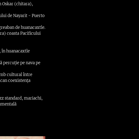
n Oskar (chitara),
ului de Nayarit - Puerto
greaban de huanacaxtle.
a) coasta Pacificului
, în huanacaxtle
ă percuție pe nava pe
mb cultural între
ican coexistența
zz standard, mariachi,
rumentală