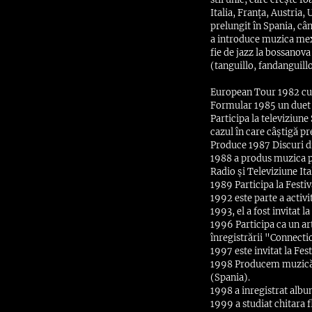
Italia, Franța, Austria,
prelungit în Spania, cân
a introduce muzica mexi
fie de jazz la bossanova
(tanguillo, fandanguillo
European Tour 1982 cu 
Formular 1985 un duet 
Participa la televiziune
cazul în care câștigă p
Produce 1987 Discuri din
1988 a produs muzica pe
Radio și Televiziune Ita
1989 Participa la Festi
1992 este parte a activit
1993, el a fost invitat 
1996 Participa ca un ar
înregistrării "Connecti
1997 este invitat la Fest
1998 Producem muzică și
(Spania).
1998 a inregistrat albu
1999 a studiat chitara 