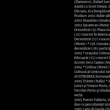
(flamenco), Rafael Juen
Asistă cu Scott Denno 2
Din nou, el a înregistr
Produce 2002 duble albu
2002 Mazatlan (Sinaloa
2002 Zacatecas (Mexic) 
Octombrie (9) Plaza Goi
(21) Concert în Biserica 
Decembrie (17) concert l
(Mexic) * Col. Comala d
decembrie (26) particip
2003 * orașului Colima,
februarie (15) concert 
Arroyo Seco Casino (te
2004 * Colima (Mexic) *
Cultural al Centrului I
AUSTROMEX formează du
2005 Trieste (Italia) * 
Lerici și Venere Porto, 
Vecchio Porto și Ghulia
vechi.
2005 Puerto Vallarta, J
duo cu percutionist Ar
2005 Lago di Garda (It