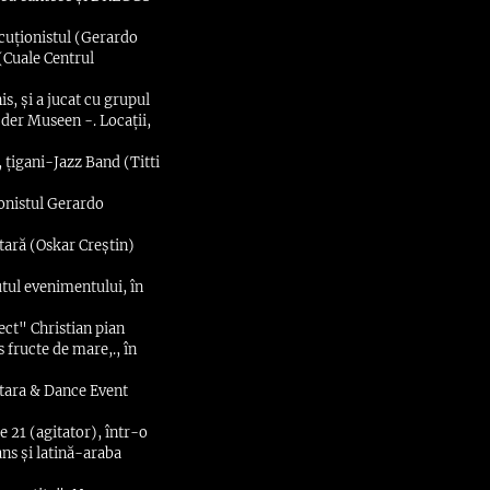
rcuționistul (Gerardo
(Cuale Centrul
s, și a jucat cu grupul
 der Museen -. Locații,
 țigani-Jazz Band (Titti
ionistul Gerardo
tară (Oskar Creștin)
utul evenimentului, în
ect" Christian pian
 fructe de mare,., în
itara & Dance Event
e 21 (agitator), într-o
ns și latină-araba