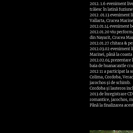
2012. 1.6 eveniment liv
trăiesc în latină fuziun
2012 .01.13 eveniment l
Vallarta, Crucea Marine
2012.01.14 eveniment b
2012.01.20 viu perform
din Nayarit, Crucea Mar
2012.01.27 chitara & pe
2012.03.02 eveniment li
Marinei, până la coasta 
2012.02.04 prezentare l
baia de huanacaxtle cr
2012 11 a participat la
Colima, Cordoba, Veracr
jarochos și de schimb.
Cordoba și lauteros inc
2013 de înregistrare CD
romantice, jarochos, m
Până la finalizarea aces