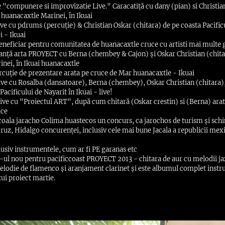
e "compunere si improvizatie Live." Caracatiță cu dany (pian) si Christia
e huanacaxtle Marinei, în Ikuai
ive cu pdrums (percuție) & Christian Oskar (chitara) de pe coasta Pacific
i - Ikuai
eneficiar pentru comunitatea de huanacaxtle cruce cu artisti mai multe 
anță arta PROYECT cu Berna (chembey & Cajon) și Oskar Christian (chitar
inei, în Ikuai huanacaxtle
rcuție de prezentare arata pe cruce de Mar huanacaxtle - Ikuai
ve cu Rosalba (dansatoare), Berna (chembey), Oskar Christian (chitara)
Pacificului de Nayarit în Ikuai - live!
ive cu "Proiectul ART", după cum chitară (Oskar crestin) si (Berna) arat
uce
 scoala jaracho Colima huastecos un concurs, ca jarochos de turism și schi
uz, Hidalgo concurenței, inclusiv cele mai bune Jacala a republicii mex
lusiv instrumentele, cum ar fi PE garanas etc
-ul nou pentru pacificcoast PROYECT 2013 - chitara de aur cu melodii ja
elodie de flamenco și aranjament clarinet și este albumul complet inst
tui proiect martie.