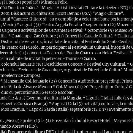
 și Ubaldo (populară) Miranda Felix.
000 Duetto mănâncă "Magic" Artiștii invitați Chitare la televizor ND3 
at 2001 Disk acum cu chitaristul Scott Denno (USA) "Magic Chitare".
mul "Cantece Chitare și" cu o compilație a celor mai bune performanțe d
, Mexic) * august (31) Teatro Angela Peralta * septembrie (12) Muzeul 
Ca parte a activităților de Cervantes Festival: * octombrie (5) Museo P
tia. * Guadalupe, Zac.Octubre (11) Concert la Casa de Cultură. * Tlalten
Districtul de Veracruz, în calitate de invitat al Festivalului Santa Cecilia.
a Teatro del Pueblo, un participant al Festivalului Cultural, însoțită de
ecembrie (11) concert la Teatro del Pueblo Charro-coridelor Festival. *
ă în calitate de invitat la petreceri-Taurinas Charro.
 colonelul ianuarie (18) Deschiderea Concert V Festival City Cultural. * 
în biserica Fecioarei de Guadalupe, organizat de Direcția de Cultură Muni
rmoelectrice Campos).
 Manzanillo Col. ianuarie (23) Concert în Auditorium președinții Printre 
storic. Villa de Alvarez Mexico * Col. Mayo (01) 20 Președinților Cultură 
o cu percutionistul Gerardo Escobar.
iunie (12 & 25) Eveniment cultural la Muggia. * Liguria (Italia) iulie (15 
respectiv. Corsica (Franța) * August (12 la 15) activități culturale, la malu
 Mos Craciun. * Lago di Garda (Italia) septembrie (12 & 13) Evenimente c
AL (Mexic) aprilie. (19 la 31) Prezentări în holul Resort Hotel "Mayan P
mando Abrew (Pillo).
alia) Producere de filme (DVD), intitulat frontiersmen și Lancia monete